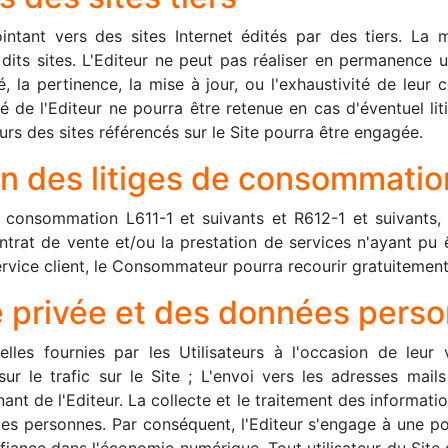
ntant vers des sites Internet édités par des tiers. La 
 dits sites. L'Editeur ne peut pas réaliser en permanence u
ité, la pertinence, la mise à jour, ou l'exhaustivité de le
é de l'Editeur ne pourra être retenue en cas d'éventuel liti
eurs des sites référencés sur le Site pourra être engagée.
on des litiges de consommatio
onsommation L611-1 et suivants et R612-1 et suivants, i
ontrat de vente et/ou la prestation de services n'ayant pu 
rvice client, le Consommateur pourra recourir gratuitement
ie privée et des données perso
lles fournies par les Utilisateurs à l'occasion de leur 
sur le trafic sur le Site ; L'envoi vers les adresses mails
t de l'Editeur. La collecte et le traitement des informatio
s personnes. Par conséquent, l'Editeur s'engage à une po
iance dans l'économie numérique. Tout utilisateur du Site 