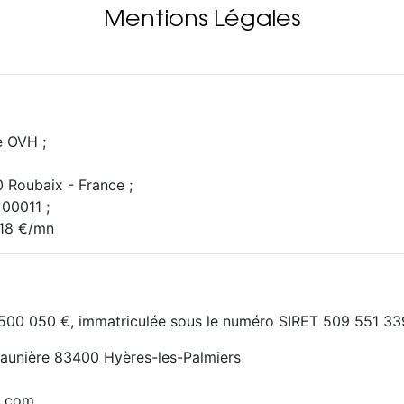
Mentions Légales
e OVH ;
0 Roubaix - France ;
00011 ;
118 €/mn
8 500 050 €, immatriculée sous le numéro SIRET 509 551 3
Maunière 83400 Hyères-les-Palmiers
o.com