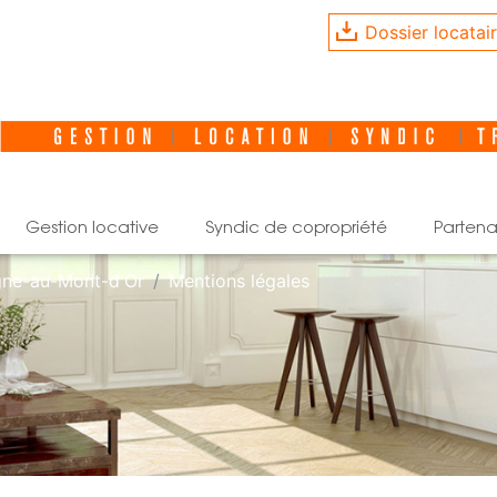
Dossier locatai
gestion locative
syndic de copropriété
partena
gne-au-Mont-d'Or
Mentions légales