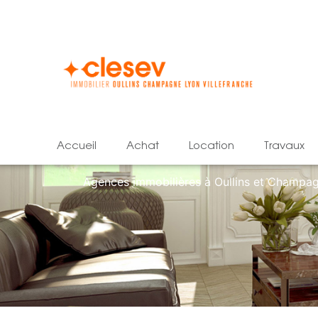
accueil
achat
location
travaux
Agences immobilières à Oullins et Champa