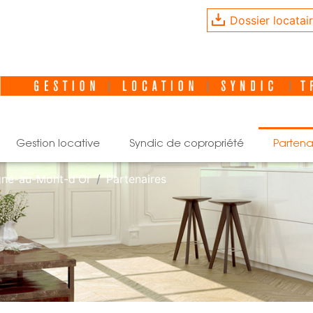
Dossier locatai
gestion locative
syndic de copropriété
partena
gne-au-Mont-d'Or
Partenaires