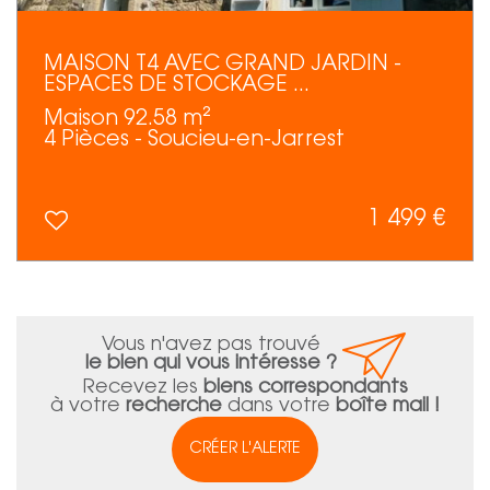
MAISON T4 AVEC GRAND JARDIN -
ESPACES DE STOCKAGE ...
Maison 92.58 m²
4 Pièces - Soucieu-en-Jarrest
1 499 €
Vous n'avez pas trouvé
le bien qui vous intéresse ?
Recevez les
biens correspondants
à votre
recherche
dans votre
boîte mail !
CRÉER L'ALERTE