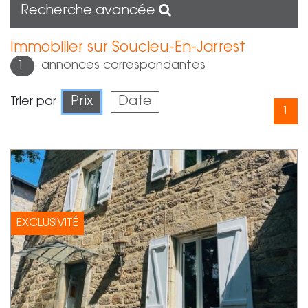
Recherche avancée
Immobilier sur Soucieu-En-Jarrest
1
annonces correspondantes
Prix
Date
Trier par
1
EXCLUSIVITÉ