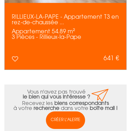
RILLIEUX-LA-PAPE - Appartement T3 en
rez-de-chaussée ...
Appartement 54.89 m²
3 Pièces - Rillieux-la-Pape
641 €
Vous n'avez pas trouvé
le bien qui vous intéresse ?
Recevez les
biens correspondants
à votre
recherche
dans votre
boîte mail !
CRÉER L'ALERTE