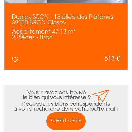
Duplex BRON - 13 allée des Platanes
69500 BRON Clesev ...
Appartement 47.13 m²
2 Pièces - Bron
613 €
Vous n'avez pas trouvé
le bien qui vous intéresse ?
Recevez les
biens correspondants
à votre
recherche
dans votre
boîte mail !
CRÉER L'ALERTE