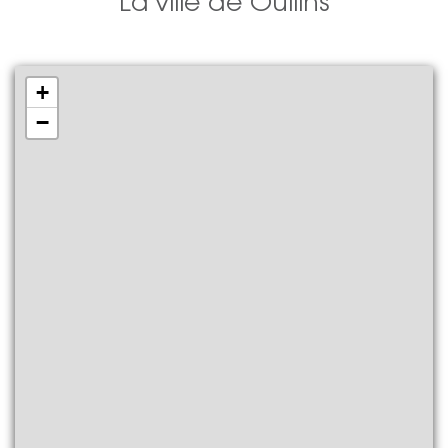
La ville de Oullins
+
−