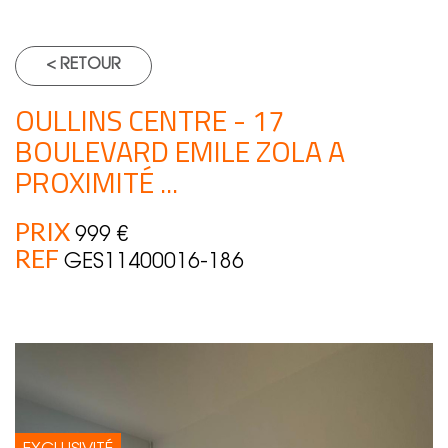
< RETOUR
OULLINS CENTRE - 17
BOULEVARD EMILE ZOLA A
PROXIMITÉ ...
PRIX
999 €
REF
GES11400016-186