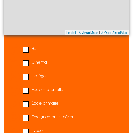
Leaflet
|
©
Maps
|
© OpenStreetMap
Jawg
Bar
Cinéma
Collège
École maternelle
École primaire
Enseignement supérieur
Lycée