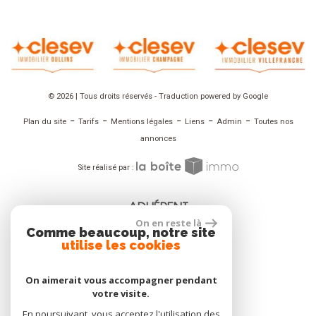
© 2026 | Tous droits réservés - Traduction powered by Google
-
-
-
-
-
Plan du site
Tarifs
Mentions légales
Liens
Admin
Toutes nos
annonces
Site réalisé par :
ADHÉRENT
On en reste là
Comme beaucoup, notre site
utilise les cookies
On aimerait vous accompagner pendant
NOUS SUIVRE
votre visite.
En poursuivant, vous acceptez l'utilisation des