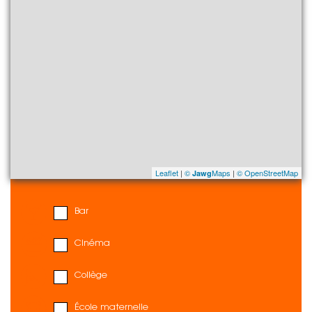
Leaflet
|
©
Maps
|
© OpenStreetMap
Jawg
Bar
Cinéma
Collège
École maternelle