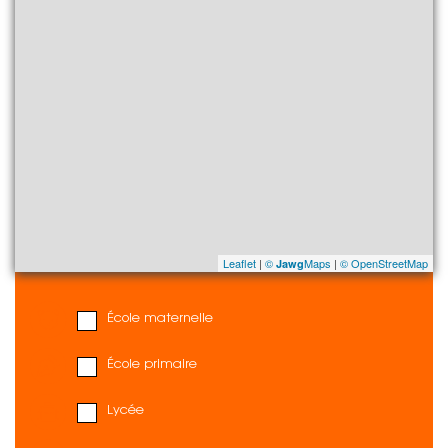
Leaflet
|
©
Maps
|
© OpenStreetMap
Jawg
École maternelle
École primaire
Lycée