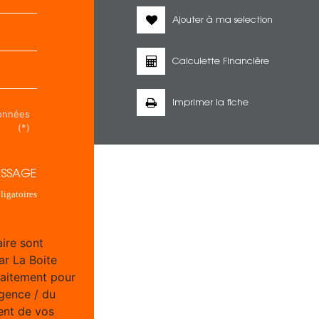
Ajouter à ma selection
Calculette Financière
Imprimer la fiche
données
(*)
ESSAGE
igatoires
aire sont
ar La Boite
raitement pour
Agence / du
ent de vos