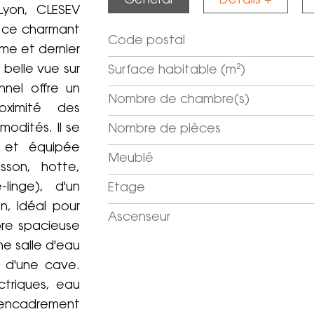
Général
Détails +
Lyon, CLESEV
n ce charmant
Code postal
Label
Value
ème et dernier
belle vue sur
Surface habitable (m²)
nel offre un
Nombre de chambre(s)
ximité des
odités. Il se
Nombre de pièces
 et équipée
Meublé
sson, hotte,
-linge), d'un
Etage
n, idéal pour
Ascenseur
bre spacieuse
e salle d'eau
 d'une cave.
ctriques, eau
l'encadrement