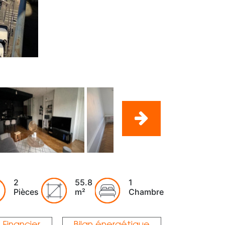
2
55.8
1
Pièces
m²
Chambre