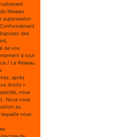
traitement
/ du Réseau.
e suppression
u. Conformément
 disposez des
ent,
té de vos
entement à tout
ce / Le Réseau.
s
imez, après
vos droits «
spectés, vous
IL. Nous vous
osition au
 laquelle vous
tel.gouv.fr
.
ées
inscrire de