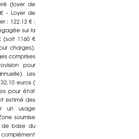
oré (loyer de
€ - Loyer de
r : 122.12 € :
égagée sur la
 (soit 1160 €
our charges).
ges comprises
ovision pour
nnuelle). Les
32,10 euros (
ros pour état
ant estimé des
ur un usage
 Zone soumise
r de base du
le complément