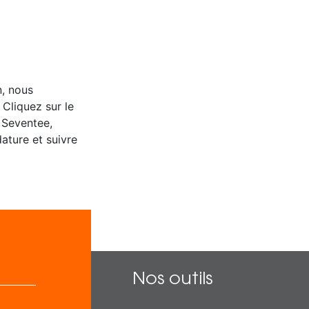
n, nous
 Cliquez sur le
 Seventee,
ature et suivre
Nos outils