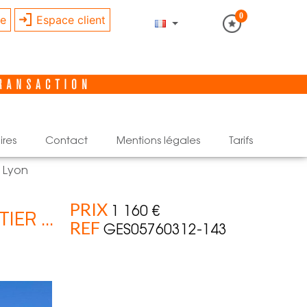
0
re
Espace client
ires
contact
mentions légales
tarifs
 Lyon
PRIX
ER ...
1 160 €
REF
GES05760312-143