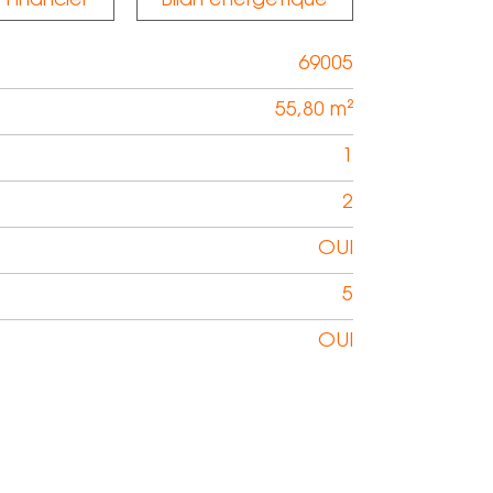
Financier
Bilan énergétique
69005
55,80 m²
1
2
OUI
5
OUI