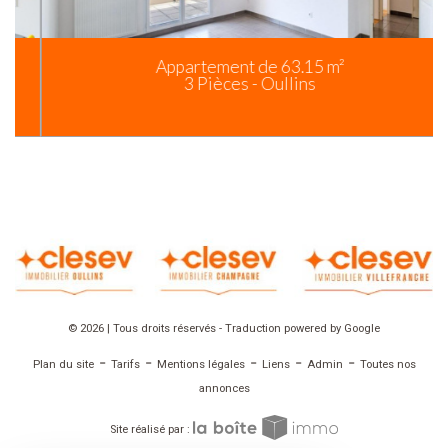
Appartement de 63.15 m²
3 Pièces - Oullins
© 2026 | Tous droits réservés - Traduction powered by Google
-
-
-
-
-
Plan du site
Tarifs
Mentions légales
Liens
Admin
Toutes nos
annonces
Site réalisé par :