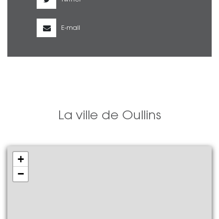
Twitter
E-mail
La ville de Oullins
+
−