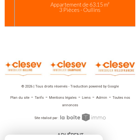
Appartement de 63.15 m²
3 Pièces - Oullins
© 2026 | Tous droits réservés - Traduction powered by Google
-
-
-
-
-
Plan du site
Tarifs
Mentions légales
Liens
Admin
Toutes nos
annonces
Site réalisé par :
ADHÉRENT