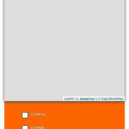
Leaflet
|
©
Maps
|
© OpenStreetMap
Jawg
Cinéma
Collège