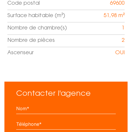
Code postal
69600
Label
Value
Surface habitable (m²)
51,98 m²
Nombre de chambre(s)
1
Nombre de pièces
2
Ascenseur
OUI
Contacter l'agence
Nom*
Téléphone*