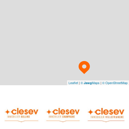
Leaflet
|
©
Maps
|
© OpenStreetMap
Jawg