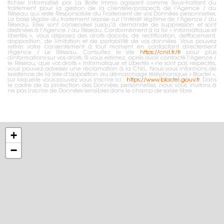
fichier informatisé par La Boite Immo agissant comme Sous-traitant du
traitement pour la gestion de la clientèle/prospects de l'Agence / du
Réseau qui reste Responsable du Traitement de vos Données personnelles.
La base légale du traitement repose sur l'intérêt légitime de l'Agence / du
Réseau. Elles sont conservées jusqu'à demande de suppression et sont
destinées à l'Agence / au Réseau. Conformément à la loi « informatique et
libertés », vous disposez des droits daccès, de rectification, deffacement,
dopposition, de limitation et de portabilité de vos données. Vous pouvez
retirer votre consentement à tout moment en contactant directement
lAgence / Le Réseau. Consultez le site
https://cnil.fr/fr
pour plus
dinformations sur vos droits. Si vous estimez, après avoir contacté l'Agence /
le Réseau, que vos droits « Informatique et Libertés » ne sont pas respectés,
vous pouvez adresser une réclamation à la CNIL. Nous vous informons de
lexistence de la liste d'opposition au démarchage téléphonique « Bloctel »,
sur laquelle vous pouvez vous inscrire ici :
https://www.bloctel.gouv.fr
. Dans
le cadre de la protection des Données personnelles, nous vous invitons à
ne pas inscrire de Données sensibles dans le champ de saisie libre.
+
−