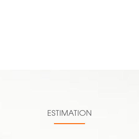
Previous
Next
n.aucourt@cl
c.lacas@clesev.fr
s.lagnieu@clesev.fr
d.pichat@clesev.fr
VOIR TOUTE L'ÉQUIPE
06 16 70
27 38
ESTIMATION