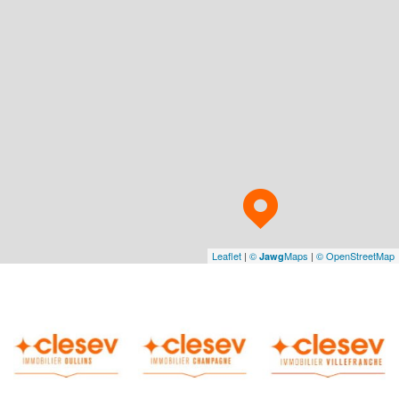
Leaflet
|
©
Maps
|
© OpenStreetMap
Jawg