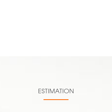
Previous
Next
n.aucourt@cl
c.lacas@clesev.fr
s.lagnieu@clesev.fr
d.pichat@clesev.fr
VOIR TOUTE L'ÉQUIPE
06 16 70
27 38
ESTIMATION