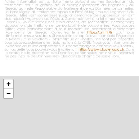
fichier informatisé par La Boite Immo agissant comme Sous-traitant du
traitement pour la gestion de la clientèle/prospects de l'Agence / du
Réseau qui reste Responsable du Traitement de vos Données personnelles.
La base légale du traitement repose sur l'intérêt légitime de l'Agence / du
Réseau. Elles sont conservées jusqu'à demande de suppression et sont
destinées à l'Agence / au Réseau. Conformément à la loi « informatique et
libertés », vous disposez des droits daccès, de rectification, deffacement,
dopposition, de limitation et de portabilité de vos données. Vous pouvez
retirer votre consentement à tout moment en contactant directement
lAgence / Le Réseau. Consultez le site
https://cnil.fr/fr
pour plus
dinformations sur vos droits. Si vous estimez, après avoir contacté l'Agence /
le Réseau, que vos droits « Informatique et Libertés » ne sont pas respectés,
vous pouvez adresser une réclamation à la CNIL. Nous vous informons de
lexistence de la liste d'opposition au démarchage téléphonique « Bloctel »,
sur laquelle vous pouvez vous inscrire ici :
https://www.bloctel.gouv.fr
. Dans
le cadre de la protection des Données personnelles, nous vous invitons à
ne pas inscrire de Données sensibles dans le champ de saisie libre.
+
−