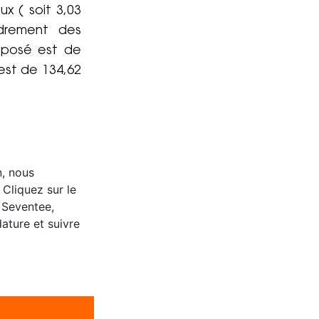
ux ( soit 3,03
drement des
roposé est de
est de 134,62
n, nous
 Cliquez sur le
 Seventee,
ature et suivre