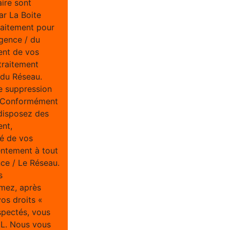
aire sont
ar La Boite
raitement pour
Agence / du
ent de vos
traitement
/ du Réseau.
e suppression
u. Conformément
 disposez des
ent,
té de vos
entement à tout
ce / Le Réseau.
s
imez, après
vos droits «
spectés, vous
IL. Nous vous