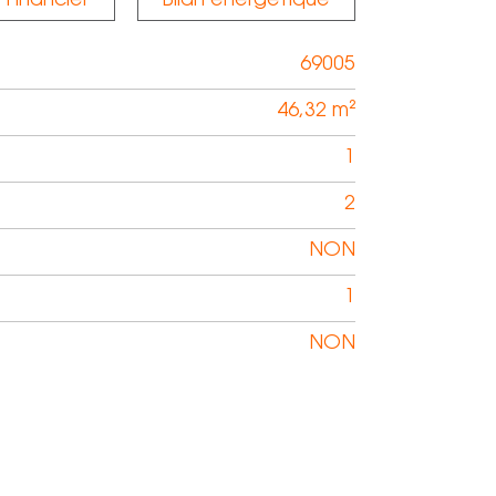
Financier
Bilan énergétique
69005
46,32 m²
1
2
NON
1
NON