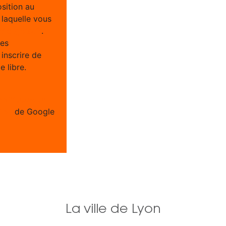
osition au
 laquelle vous
tel.gouv.fr
.
ées
inscrire de
 libre.
Politiques de
tion
de Google
La ville de Lyon