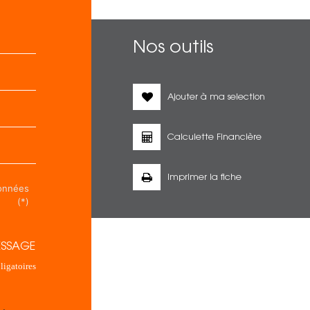
Nos outils
Ajouter à ma selection
Calculette Financière
Imprimer la fiche
données
(*)
ESSAGE
igatoires