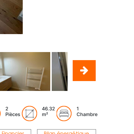
2
46.32
1
Pièces
m²
Chambre