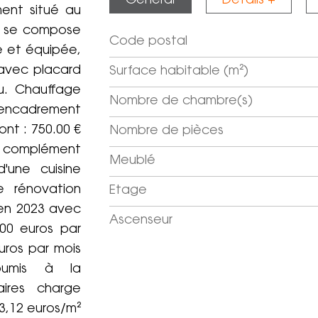
Général
Détails +
ent situé au
Il se compose
Code postal
Label
Value
e et équipée,
 avec placard
Surface habitable (m²)
u. Chauffage
Nombre de chambre(s)
 l'encadrement
ont : 750.00 €
Nombre de pièces
e complément
Meublé
d'une cuisine
e rénovation
Etage
 en 2023 avec
Ascenseur
,00 euros par
uros par mois
oumis à la
raires charge
13,12 euros/m²