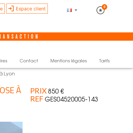
0
re
Espace client
ires
contact
mentions légales
tarifs
à Lyon
OSE À
PRIX
850 €
REF
GES04520005-143