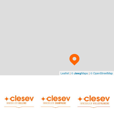
Leaflet
|
©
Maps
|
© OpenStreetMap
Jawg