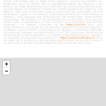
fichier informatisé par La Boite Immo agissant comme Sous-traitant du
traitement pour la gestion de la clientèle/prospects de l'Agence / du
Réseau qui reste Responsable du Traitement de vos Données personnelles.
La base légale du traitement repose sur l'intérêt légitime de l'Agence / du
Réseau. Elles sont conservées jusqu'à demande de suppression et sont
destinées à l'Agence / au Réseau. Conformément à la loi « informatique et
libertés », vous disposez des droits daccès, de rectification, deffacement,
dopposition, de limitation et de portabilité de vos données. Vous pouvez
retirer votre consentement à tout moment en contactant directement
lAgence / Le Réseau. Consultez le site
https://cnil.fr/fr
pour plus
dinformations sur vos droits. Si vous estimez, après avoir contacté l'Agence /
le Réseau, que vos droits « Informatique et Libertés » ne sont pas respectés,
vous pouvez adresser une réclamation à la CNIL. Nous vous informons de
lexistence de la liste d'opposition au démarchage téléphonique « Bloctel »,
sur laquelle vous pouvez vous inscrire ici :
https://www.bloctel.gouv.fr
. Dans
le cadre de la protection des Données personnelles, nous vous invitons à
ne pas inscrire de Données sensibles dans le champ de saisie libre.
+
−