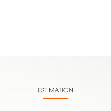
Previous
Next
n.aucourt@cl
c.lacas@clesev.fr
s.lagnieu@clesev.fr
d.pichat@clesev.fr
VOIR TOUTE L'ÉQUIPE
06 16 70
27 38
ESTIMATION