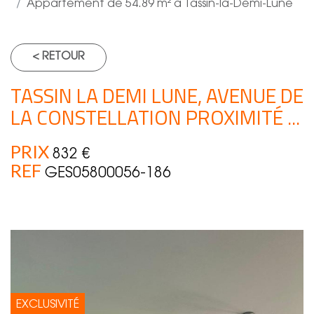
Appartement de 54.89 m² à Tassin-la-Demi-Lune
< RETOUR
TASSIN LA DEMI LUNE, AVENUE DE
LA CONSTELLATION PROXIMITÉ ...
PRIX
832 €
REF
GES05800056-186
EXCLUSIVITÉ