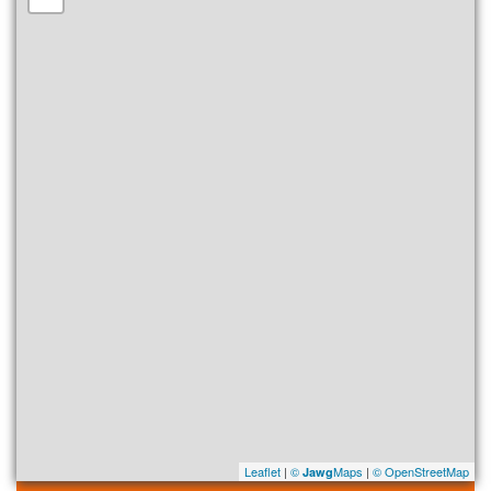
Leaflet
|
©
Maps
|
© OpenStreetMap
Jawg