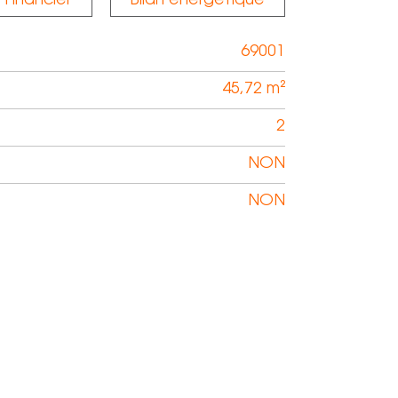
Financier
Bilan énergétique
69001
45,72 m²
2
NON
NON