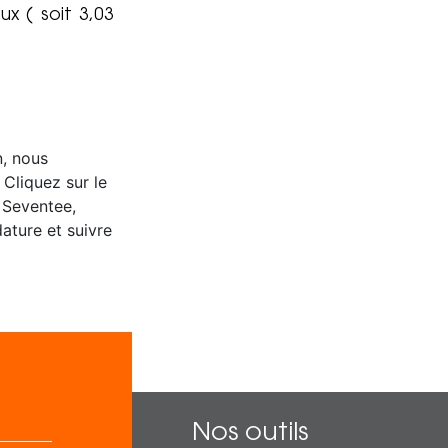
ux ( soit 3,03
n, nous
 Cliquez sur le
 Seventee,
ature et suivre
Nos outils