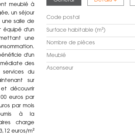
Général
Détails +
ent meublé à
ée, un séjour
Code postal
Label
Value
 une salle de
t équipé d'un
Surface habitable (m²)
ermettant une
Nombre de pièces
sommation.
énéficie d'un
Meublé
immédiate des
Ascenseur
 services du
intenant sur
 et découvrir
,00 euros par
uros par mois
oumis à la
raires charge
13,12 euros/m²