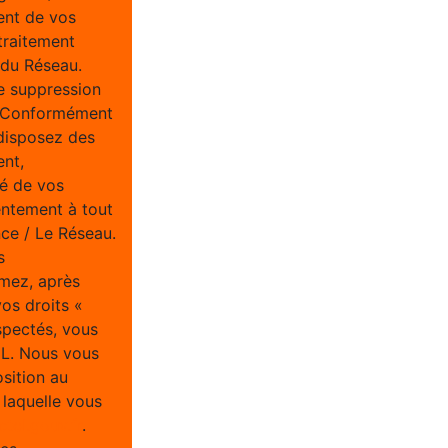
ent de vos
traitement
/ du Réseau.
e suppression
u. Conformément
 disposez des
ent,
té de vos
entement à tout
ce / Le Réseau.
s
imez, après
vos droits «
spectés, vous
IL. Nous vous
osition au
 laquelle vous
tel.gouv.fr
.