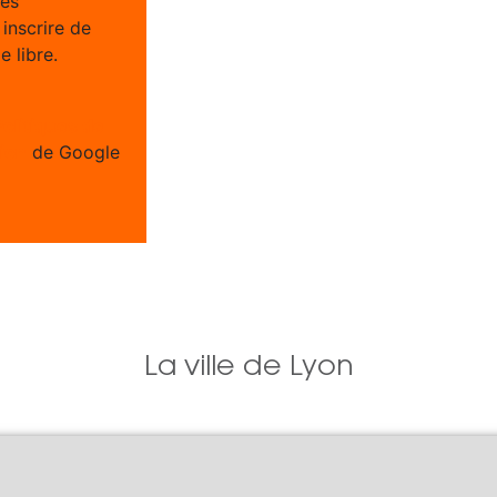
ées
inscrire de
 libre.
Politiques de
tion
de Google
La ville de Lyon