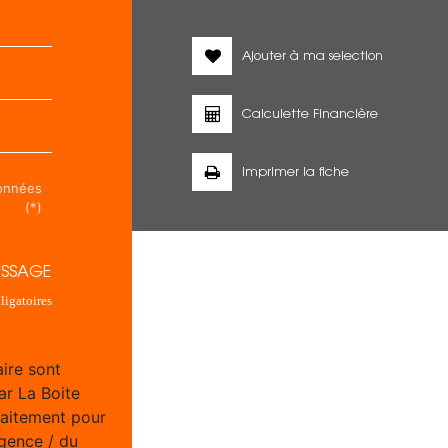
Ajouter à ma selection
Calculette Financière
Imprimer la fiche
données
(*)
ESSAGE
igatoires
aire sont
ar La Boite
raitement pour
Agence / du