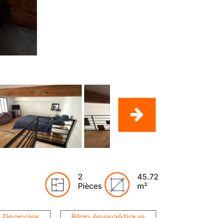
2
45.72
Pièces
m²