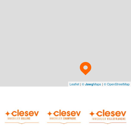
Leaflet
|
©
Maps
|
© OpenStreetMap
Jawg