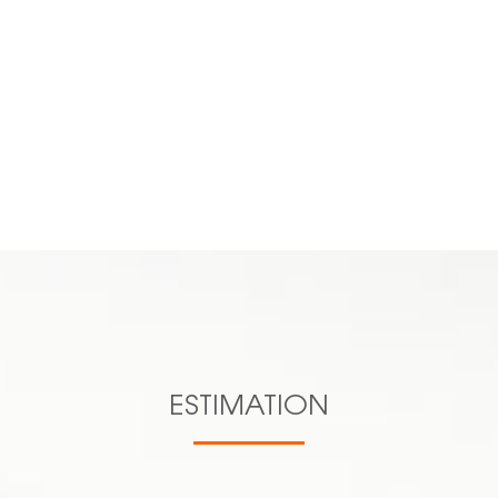
Previous
Next
n.aucourt@cl
c.lacas@clesev.fr
s.lagnieu@clesev.fr
d.pichat@clesev.fr
VOIR TOUTE L'ÉQUIPE
06 16 70
27 38
ESTIMATION