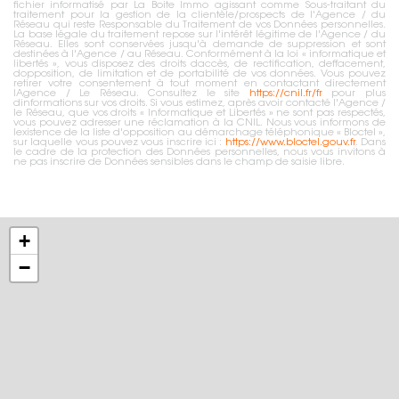
fichier informatisé par La Boite Immo agissant comme Sous-traitant du
traitement pour la gestion de la clientèle/prospects de l'Agence / du
Réseau qui reste Responsable du Traitement de vos Données personnelles.
La base légale du traitement repose sur l'intérêt légitime de l'Agence / du
Réseau. Elles sont conservées jusqu'à demande de suppression et sont
destinées à l'Agence / au Réseau. Conformément à la loi « informatique et
libertés », vous disposez des droits daccès, de rectification, deffacement,
dopposition, de limitation et de portabilité de vos données. Vous pouvez
retirer votre consentement à tout moment en contactant directement
lAgence / Le Réseau. Consultez le site
https://cnil.fr/fr
pour plus
dinformations sur vos droits. Si vous estimez, après avoir contacté l'Agence /
le Réseau, que vos droits « Informatique et Libertés » ne sont pas respectés,
vous pouvez adresser une réclamation à la CNIL. Nous vous informons de
lexistence de la liste d'opposition au démarchage téléphonique « Bloctel »,
sur laquelle vous pouvez vous inscrire ici :
https://www.bloctel.gouv.fr
. Dans
le cadre de la protection des Données personnelles, nous vous invitons à
ne pas inscrire de Données sensibles dans le champ de saisie libre.
+
−