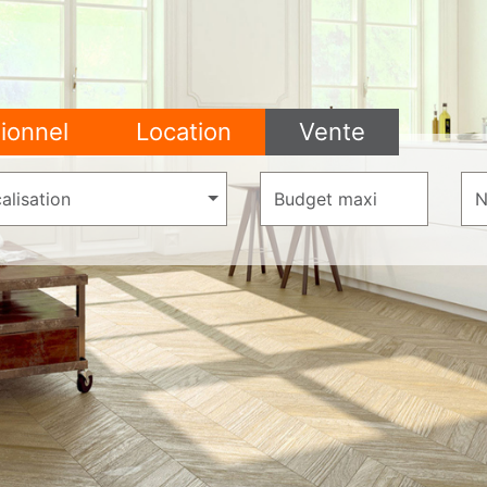
ionnel
Location
Vente
alisation