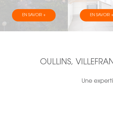
EN SAVOIR +
EN SAVOIR 
OULLINS, VILLEFR
Une experti