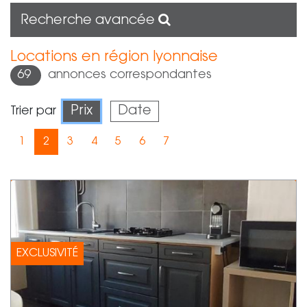
Recherche avancée
Locations en région lyonnaise
69
annonces correspondantes
Prix
Date
Trier par
1
2
3
4
5
6
7
EXCLUSIVITÉ