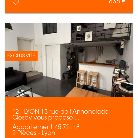
835 €
EXCLUSIVITÉ
T2 - LYON 13 rue de l'Annonciade
Clesev vous propose ...
Appartement 45.72 m²
2 Pièces - Lyon