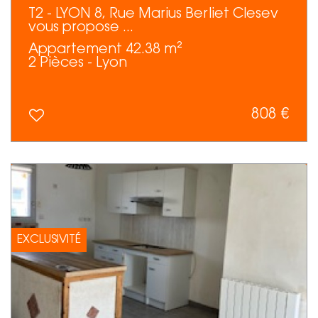
T2 - LYON 8, Rue Marius Berliet Clesev
vous propose ...
Appartement 42.38 m²
2 Pièces - Lyon
808 €
EXCLUSIVITÉ