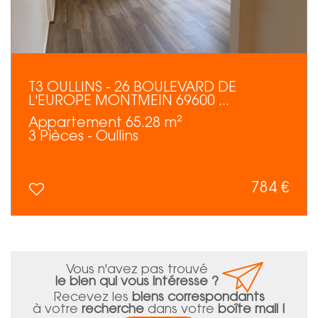
T3 OULLINS - 26 BOULEVARD DE
L'EUROPE MONTMEIN 69600 ...
Appartement 65.28 m²
3 Pièces - Oullins
784 €
Vous n'avez pas trouvé
le bien qui vous intéresse ?
Recevez les
biens correspondants
à votre
recherche
dans votre
boîte mail !