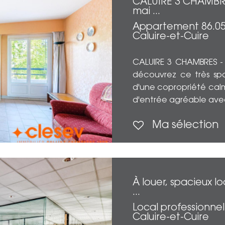
CALUIRE 3 CHAMBRES 
mai ...
Appartement 86.0
Caluire-et-Cuire
CALUIRE 3 CHAMBRES - C
découvrez ce très s
d'une copropriété calme
d'entrée agréable avec
Ma sélection
À louer, spacieux l
...
Local professionnel
Caluire-et-Cuire