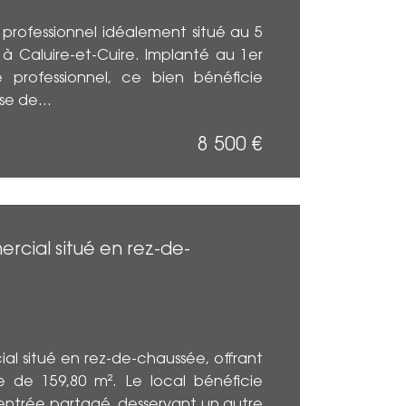
l professionnel idéalement situé au 5
 Caluire-et-Cuire. Implanté au 1er
professionnel, ce bien bénéficie
e de...
8 500 €
EN SAV
ercial situé en rez-de-
ial situé en rez-de-chaussée, offrant
e de 159,80 m². Le local bénéficie
entrée partagé, desservant un autre