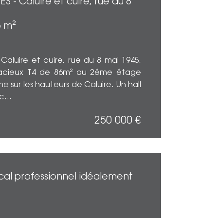
- Caluire et cuire, rue du 8
Surface
5 m²
aluire et cuire, rue du 8 mai 1945,
pacieux T4 de 86m² au 2éme étage
 sur les hauteurs de Caluire. Un hall
...
250 000
€
EN SAV
ocal professionnel idéalement