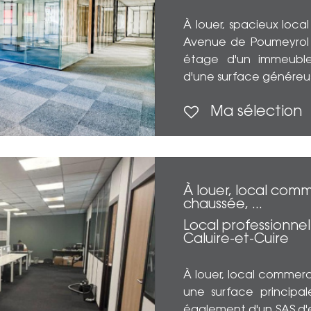
À louer, spacieux loca
Avenue de Poumeyrol à
étage d'un immeuble 
d'une surface généreus
Ma sélection
À louer, local comm
chaussée, ...
Local professionnel
Caluire-et-Cuire
À louer, local commerc
une surface principal
également d'un SAS d'