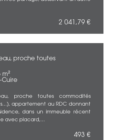
2 041,79 €
EN SAV
teau, proche toutes
Surface
Pièces :
5 m²
t-Cuire
teau, proche toutes commodités
es...), appartement au RDC donnant
 résidence, dans un immeuble récent
 avec placard,...
493 €
EN SAV