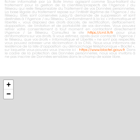
fichier informatisé par La Boite Immo agissant comme Sous-traitant du
traitement pour la gestion de la clientèle/prospects de l'Agence / du
Réseau qui reste Responsable du Traitement de vos Données personnelles.
La base légale du traitement repose sur l'intérêt légitime de l'Agence / du
Réseau. Elles sont conservées jusqu'à demande de suppression et sont
destinées à l'Agence / au Réseau. Conformément à la loi « informatique et
libertés », vous disposez des droits daccès, de rectification, deffacement,
dopposition, de limitation et de portabilité de vos données. Vous pouvez
retirer votre consentement à tout moment en contactant directement
lAgence / Le Réseau. Consultez le site
https://cnil.fr/fr
pour plus
dinformations sur vos droits. Si vous estimez, après avoir contacté l'Agence /
le Réseau, que vos droits « Informatique et Libertés » ne sont pas respectés,
vous pouvez adresser une réclamation à la CNIL. Nous vous informons de
lexistence de la liste d'opposition au démarchage téléphonique « Bloctel »,
sur laquelle vous pouvez vous inscrire ici :
https://www.bloctel.gouv.fr
. Dans
le cadre de la protection des Données personnelles, nous vous invitons à
ne pas inscrire de Données sensibles dans le champ de saisie libre.
+
−