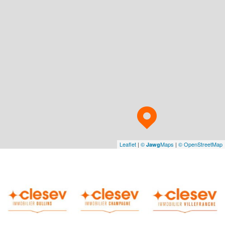
Leaflet
|
©
Maps
|
© OpenStreetMap
Jawg