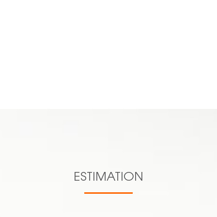
Previous
Next
n.aucourt@cl
c.lacas@clesev.fr
s.lagnieu@clesev.fr
d.pichat@clesev.fr
VOIR TOUTE L'ÉQUIPE
06 16 70
27 38
ESTIMATION